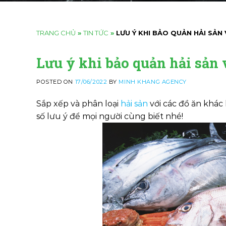
TRANG CHỦ
»
TIN TỨC
»
LƯU Ý KHI BẢO QUẢN HẢI SẢN
Lưu ý khi bảo quản hải sản 
POSTED ON
17/06/2022
BY
MINH KHANG AGENCY
Sắp xếp và phân loại
hải sản
với các đồ ăn khác
số lưu ý để mọi người cùng biết nhé!