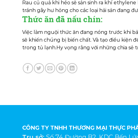
Rau củ quả khi héo sẽ sản sinh ra khí ethylen
tránh gây hư hỏng cho các loại hải sản đang 
Thức ăn đã nấu chín:
Việc làm nguội thức ăn đang nóng trước khi bả
sẽ khiến chúng bị biến chất. Và tạo điều kiện 
trong tủ lạnh.Hy vọng rằng với những chia sẻ 
CÔNG TY TNHH THƯƠNG MẠI THỰC PHẨ
Trụ sở:
Số 74 Đường B2, KDC Bến Lứ