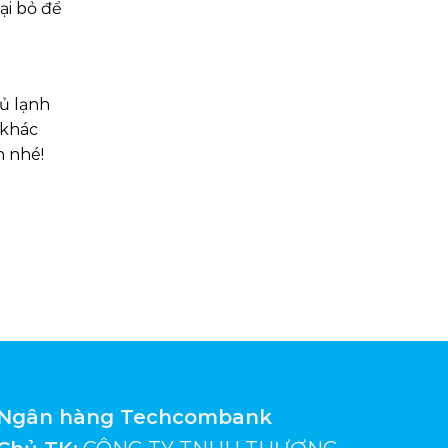
ại bỏ để
tủ lạnh
 khác
n nhé!
Ngân hàng Techcombank