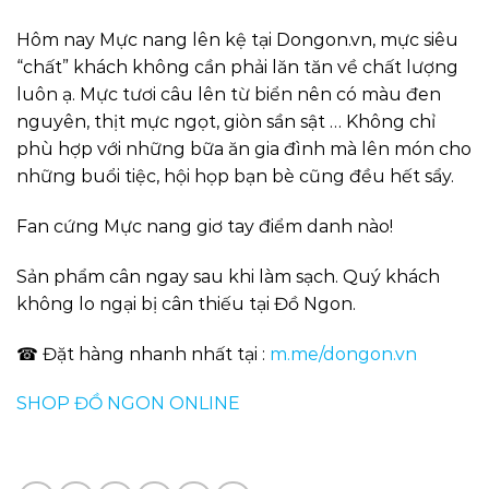
Hôm nay Mực nang lên kệ tại Dongon.vn, mực siêu
“chất” khách không cần phải lăn tăn về chất lượng
luôn ạ. Mực tươi câu lên từ biển nên có màu đen
nguyên, thịt mực ngọt, giòn sần sật … Không chỉ
phù hợp với những bữa ăn gia đình mà lên món cho
những buổi tiệc, hội họp bạn bè cũng đều hết sẩy.
Fan cứng Mực nang giơ tay điểm danh nào!
Sản phẩm cân ngay sau khi làm sạch. Quý khách
không lo ngại bị cân thiếu tại Đồ Ngon.
☎ Đặt hàng nhanh nhất tại :
m.me/dongon.vn
SHOP ĐỒ NGON ONLINE