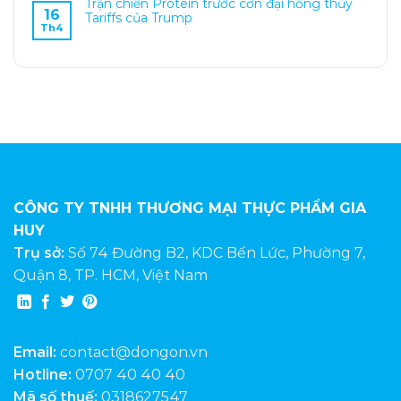
Trận chiến Protein trước cơn đại hồng thủy
16
Tariffs của Trump
Th4
CÔNG TY TNHH THƯƠNG MẠI THỰC PHẨM GIA
HUY
Trụ sở:
Số 74 Đường B2, KDC Bến Lức, Phường 7,
Quận 8, TP. HCM, Việt Nam
Email:
contact@dongon.vn
Hotline:
0707 40 40 40
Mã số thuế:
0318627547