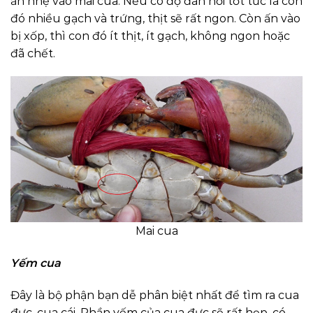
ấn nhẹ vào mai cua. Nếu có độ đàn hồi tốt tức là con
đó nhiều gạch và trứng, thịt sẽ rất ngon. Còn ấn vào
bị xốp, thì con đó ít thịt, ít gạch, không ngon hoặc
đã chết.
Mai cua
Yếm cua
Đây là bộ phận bạn dễ phân biệt nhất để tìm ra cua
đực, cua cái. Phần yếm của cua đực sẽ rất hẹp, có