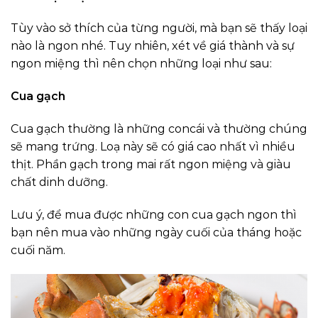
Tùy vào sở thích của từng người, mà bạn sẽ thấy loại
nào là ngon nhé. Tuy nhiên, xét về giá thành và sự
ngon miệng thì nên chọn những loại như sau:
Cua gạch
Cua gạch thường là những concái và thường chúng
sẽ mang trứng. Loạ này sẽ có giá cao nhất vì nhiều
thịt. Phần gạch trong mai rất ngon miệng và giàu
chất dinh dưỡng.
Lưu ý, để mua được những con cua gạch ngon thì
bạn nên mua vào những ngày cuối của tháng hoặc
cuối năm.