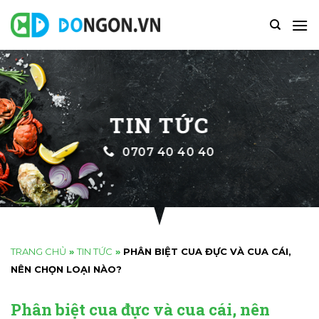
Skip
to
content
TIN TỨC
0707 40 40 40
TRANG CHỦ
»
TIN TỨC
»
PHÂN BIỆT CUA ĐỰC VÀ CUA CÁI,
NÊN CHỌN LOẠI NÀO?
Phân biệt cua đực và cua cái, nên